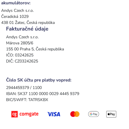
akumulátorov:
Andys Czech s.r.o.
Čeradická 1029
438 01 Žatec, Česká republika
Fakturačné údaje
Andys Czech s.r.o.
Márova 2805/6
155 00 Praha 5, Česká republika
IČO: 03242625
DIČ: CZ03242625
Číslo SK účtu pre platby vopred:
2944459379 / 1100
IBAN: SK37 1100 0000 0029 4445 9379
BIC/SWIFT: TATRSKBX