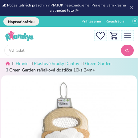
🌊 Počas letných prázdnin v PIATOK neexpedujeme. Prajeme vám krásne
a slnečné leto 🌞
Prihlásenie
Registrácia
Napísať otázku
Hranie
Plastové hračky Dantoy
Green Garden
Green Garden raňajková doštička 10ks 24m+