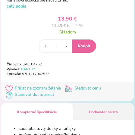
Raňajková doštička pre nápaditú hru.
celý popis
13,90 €
11,49 €
bez DPH
Skladom
Číslo produktu:
D4752
Výrobca:
DANTOY
EAN kód:
5701217047523
Pridať na zoznam želania
Sledovať cenu
Sledovať dostupnost
Kompletné špecifikácie
Dodávateľ na trh
sada plastovej dosky a raňajky
možno umývať v umývačke riadu