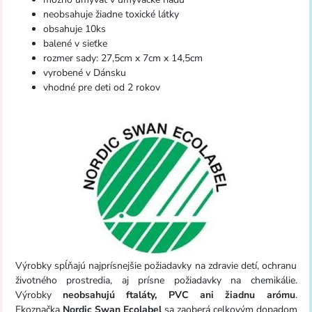
neobsahuje žiadne toxické látky
obsahuje 10ks
balené v sieťke
rozmer sady: 27,5cm x 7cm x 14,5cm
vyrobené v Dánsku
vhodné pre deti od 2 rokov
Výrobky spĺňajú najprísnejšie požiadavky na zdravie detí, ochranu
životného prostredia, aj prísne požiadavky na chemikálie.
Výrobky
neobsahujú ftaláty, PVC ani žiadnu arómu
.
Ekoznačka
Nordic Swan Ecolabel
sa zaoberá celkovým dopadom