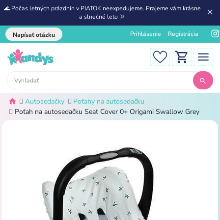
🌊 Počas letných prázdnin v PIATOK neexpedujeme. Prajeme vám krásne
a slnečné leto 🌞
Prihlásenie
Registrácia
Napísať otázku
Autosedačky
Poťahy na autosedačku
Poťah na autosedačku Seat Cover 0+ Origami Swallow Grey