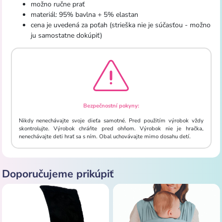
možno
ručne
prať
materiál
:
95
%
bavlna
+
5
%
elastan
cena je
uvedená za
poťah
(
strieška
nie je súčasťou
-
možno
ju
samostatne
dokúpiť
)
Bezpečnostní pokyny:
Nikdy nenechávajte svoje dieťa samotné. Pred použitím výrobok vždy
skontrolujte. Výrobok chráňte pred ohňom. Výrobok nie je hračka,
nenechávajte deti hrať sa s ním. Obal uchovávajte mimo dosahu detí.
Doporučujeme prikúpiť