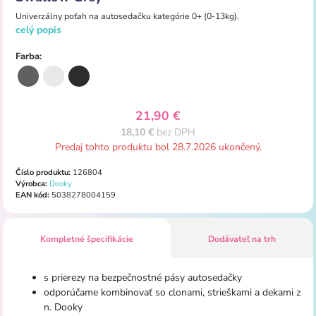
Univerzálny
poťah
na
autosedačku
kategórie
0+
(
0-13kg
).
celý popis
Farba:
21,90 €
18,10 €
bez DPH
Predaj tohto produktu bol 28.7.2026 ukončený.
Číslo produktu:
126804
Výrobca:
Dooky
EAN kód:
5038278004159
Kompletné špecifikácie
Dodávateľ na trh
s
prierezy
na
bezpečnostné pásy
autosedačky
odporúčame
kombinovať
so
clonami
,
strieškami
a
dekami
z
n
.
Dooky