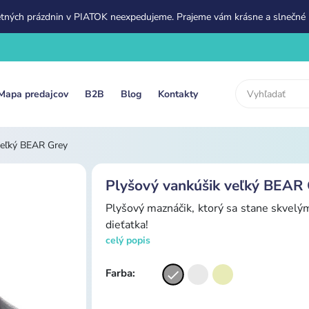
etných prázdnin v PIATOK neexpedujeme. Prajeme vám krásne a slnečné 
Mapa predajcov
B2B
Blog
Kontakty
veľký BEAR Grey
Plyšový vankúšik veľký BEAR 
Plyšový maznáčik, ktorý sa stane skvelý
dieťatka!
celý popis
Farba: