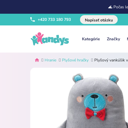
🌊 Počas l
+420 733 180 793
Napísať otázku
Kategórie
Značky
Hranie
Plyšové hračky
Plyšový vankúšik 