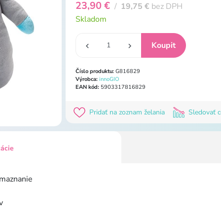
23,90 €
/
19,75 €
bez DPH
Skladom
Číslo produktu:
G816829
Výrobca:
innoGIO
EAN kód:
5903317816829
Pridať na zoznam želania
Sledovať 
kácie
 maznanie
v