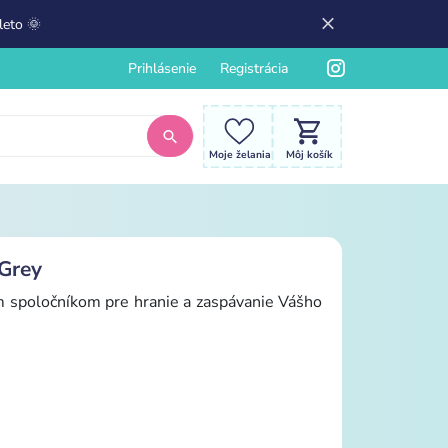
leto 🌞
Prihlásenie
Registrácia
Moje želania
Môj košík
Grey
m spoločníkom pre hranie a zaspávanie Vášho