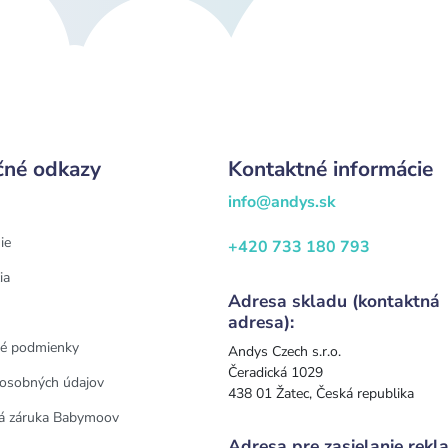
čné odkazy
Kontaktné informácie
info@andys.sk
ie
+420 733 180 793
ia
Adresa skladu (kontaktná
adresa):
é podmienky
Andys Czech s.r.o.
Čeradická 1029
osobných údajov
438 01 Žatec, Česká republika
á záruka Babymoov
Adresa pre zasielanie rekla