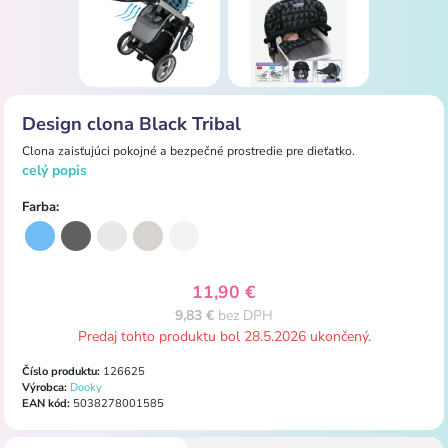
Design clona Black Tribal
Clona
zaisťujúci
pokojné
a bezpečné
prostredie
pre
dieťatko.
celý popis
Farba:
11,90 €
9,83 €
bez DPH
Predaj tohto produktu bol 28.5.2026 ukončený.
Číslo produktu:
126625
Výrobca:
Dooky
EAN kód:
5038278001585