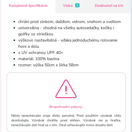
Kompletné špecifikácie
Videá
Dodávateľ na trh
1
chráni
pred
slnkom
,
dažďom
,
vetrom
,
snehom
a
svetlom
univerzálna
-
vhodná
na
všetky
autosedačky
, kočíky
i
golfky
so strieškou
výškovo
nastaviteľná
-
vďaka jednoduchému
rolovanie
hore
a
dolu
s
UV
ochranou
UPF
40+
materiál
:
100
%
bavlna
rozmer
:
výška
50cm
x šírka
58cm
Bezpečnostní pokyny:
Nikdy nenechávajte svoje dieťa samotné. Pred použitím výrobok vždy
skontrolujte. Výrobok chráňte pred ohňom. Výrobok nie je hračka,
nenechávajte deti hrať sa s ním. Obal uchovávajte mimo dosahu detí.