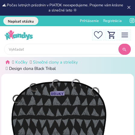
🌊 Počas letných prázdnin v PIATOK neexpedujeme. Prajeme vám krásne
a slnečné leto 🌞
Prihlásenie
Registrácia
Napísať otázku
Kočíky
Slnečné clony a striešky
Design clona Black Tribal