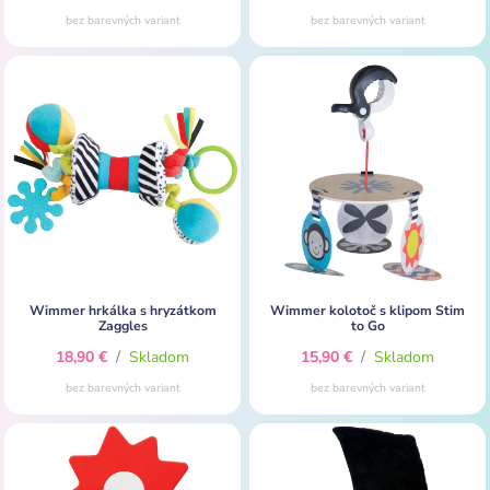
bez barevných variant
bez barevných variant
Wimmer hrkálka s hryzátkom
Wimmer kolotoč s klipom Stim
Zaggles
to Go
18,90 €
/
Skladom
15,90 €
/
Skladom
bez barevných variant
bez barevných variant