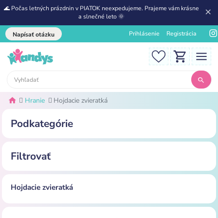
🌊 Počas letných prázdnin v PIATOK neexpedujeme. Prajeme vám krásne
a slnečné leto 🌞
Prihlásenie
Registrácia
Napísať otázku
Hranie
Hojdacie zvieratká
Podkategórie
Filtrovať
Hojdacie zvieratká