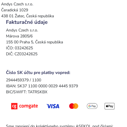
Andys Czech s.r.o.
Čeradická 1029
438 01 Žatec, Česká republika
Fakturačné údaje
Andys Czech s.r.o.
Márova 2805/6
155 00 Praha 5, Česká republika
IČO: 03242625
DIČ: CZ03242625
Číslo SK účtu pre platby vopred:
2944459379 / 1100
IBAN: SK37 1100 0000 0029 4445 9379
BIC/SWIFT: TATRSKBX
Sme zapojení do kolektívneho systému ASEKOL pod číslami: