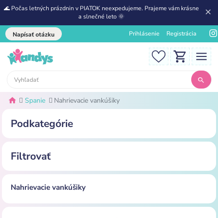
🌊 Počas letných prázdnin v PIATOK neexpedujeme. Prajeme vám krásne
a slnečné leto 🌞
Prihlásenie
Registrácia
Napísať otázku
Spanie
Nahrievacie vankúšiky
Podkategórie
Filtrovať
Nahrievacie vankúšiky