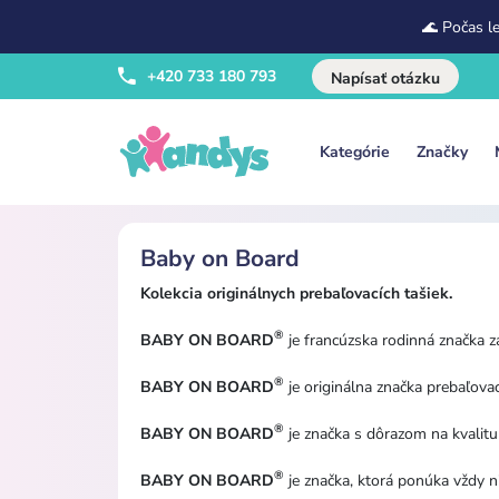
🌊 Počas l
+420 733 180 793
Napísať otázku
Kategórie
Značky
Baby on Board
Kolekcia originálnych prebaľovacích tašiek.
®
BABY ON BOARD
je francúzska rodinná značka 
®
BABY ON BOARD
je originálna značka prebaľovac
®
BABY ON BOARD
je značka s dôrazom na kvalitu 
®
BABY ON BOARD
je značka, ktorá ponúka vždy ni