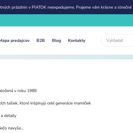
etných prázdnin v PIATOK neexpedujeme. Prajeme vám krásne a slnečné 
Mapa predajcov
B2B
Blog
Kontakty
založená v roku 1988
ích tašiek, ktoré inšpirujú celé generácie mamičiek
a detaily
ečo navyše...