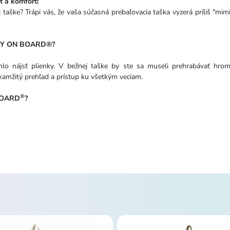
ť a komfort!
 taške? Trápi vás, že vaša súčasná prebaľovacia taška vyzerá príliš "m
BABY ON BOARD®?
hlo nájsť plienky. V bežnej taške by ste sa museli prehrabávať h
mžitý prehľad a prístup ku všetkým veciam.
®
 BOARD
?