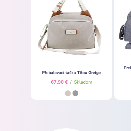
Pre
Přebalovací taška Titou Greige
67,90 €
/
Skladom