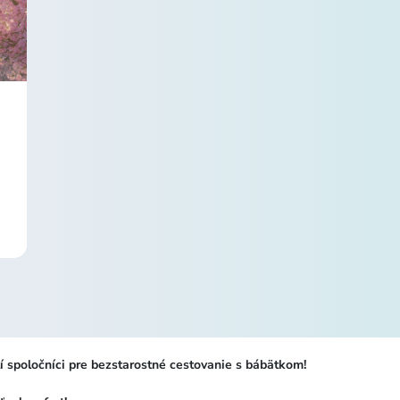
í spoločníci pre bezstarostné cestovanie s bábätkom!