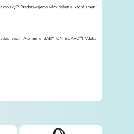
iminkovsky"? Predstavujeme vám riešenie, ktoré zmení
®
romadou vecí... Ale nie s BABY ON BOARD
! Vďaka