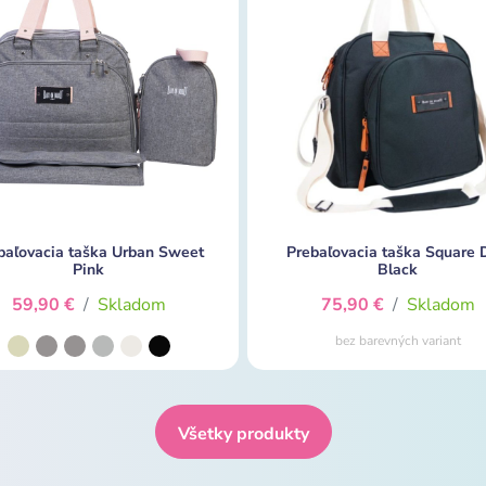
baľovacia taška Urban Sweet
Prebaľovacia taška Square 
Pink
Black
59,90 €
/
Skladom
75,90 €
/
Skladom
bez barevných variant
Všetky produkty