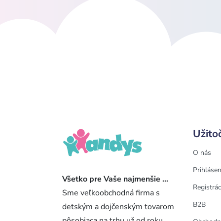
Užito
O nás
Prihlásen
Všetko pre Vaše najmenšie ...
Registrác
Sme veľkoobchodná firma s
B2B
detským a dojčenským tovarom
pôsobiaca na trhu už od roku