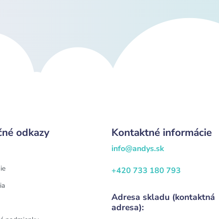
čné odkazy
Kontaktné informácie
info@andys.sk
ie
+420 733 180 793
ia
Adresa skladu (kontaktná
adresa):