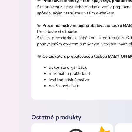
🌟
Prebaľovacie tašky, ktoré spája štýl, praktickos
Ste unavení z neustáleho hľadania vecí v preplnenej
spôsob, akým cestujete s vašim dieťatkom.
💫
Prečo mamičky milujú prebaľovaciu tašku 
Predstavte si situáciu:
Ste na prechádzke s bábätkom a potrebujete rýc
premysleným otvorom s mnohými vreckami máte oka
🎯
Čo získate s prebaľovacou taškou BABY ON
dokonalú organizáciu
maximálnu praktickosť
kvalitné príslušenstvo
nadčasový dizajn
Ostatné produkty