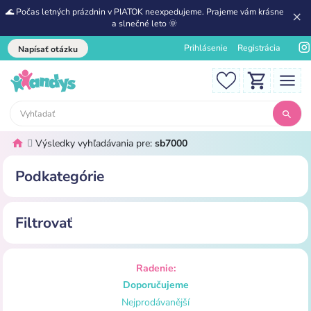
🌊 Počas letných prázdnin v PIATOK neexpedujeme. Prajeme vám krásne
a slnečné leto 🌞
Prihlásenie
Registrácia
Napísať otázku
Výsledky vyhľadávania pre:
sb7000
Podkategórie
Filtrovať
Radenie:
Doporučujeme
Nejprodávanější