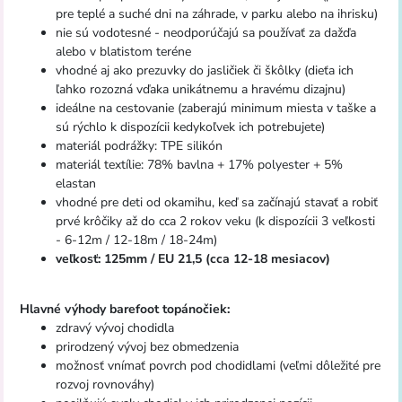
pre teplé a suché dni na záhrade, v parku alebo na ihrisku)
nie sú vodotesné - neodporúčajú sa používať za dažďa
alebo v blatistom teréne
vhodné aj ako prezuvky do jasličiek či škôlky (dieťa ich
ľahko rozozná vďaka unikátnemu a hravému dizajnu)
ideálne na cestovanie (zaberajú minimum miesta v taške a
sú rýchlo k dispozícii kedykoľvek ich potrebujete)
materiál podrážky: TPE silikón
materiál textílie: 78% bavlna + 17% polyester + 5%
elastan
vhodné pre deti od okamihu, keď sa začínajú stavať a robiť
prvé krôčiky až do cca 2 rokov veku (k dispozícii 3 veľkosti
- 6-12m / 12-18m / 18-24m)
veľkosť: 125mm / EU 21,5 (cca 12-18 mesiacov)
Hlavné výhody barefoot topánočiek:
zdravý vývoj chodidla
prirodzený vývoj bez obmedzenia
možnosť vnímať povrch pod chodidlami (veľmi dôležité pre
rozvoj rovnováhy)