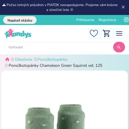
🌊 Počas letných prázdnin v PIATOK neexpedujeme. Prajeme vám krásne
a slnečné leto 🌞
Prihlásenie
Registrácia
Napísať otázku
Oblečenie
Ponožkotopánky
Ponožkotopánky Chameleon Green Squirrel veľ. 125