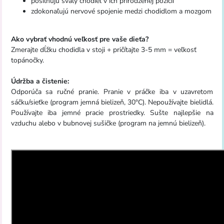
posilňujú svaly chodiel v ich prirodzenej pozícii
zdokonaľujú nervové spojenie medzi chodidlom a mozgom
Ako vybrať vhodnú veľkosť pre vaše dieťa?
Zmerajte dĺžku chodidla v stoji + pričítajte 3-5 mm = veľkosť
topánočky.
Údržba a čistenie:
Odporúča sa ručné pranie. Pranie v práčke iba v uzavretom
sáčku/sieťke (program jemná bielizeň, 30°C). Nepoužívajte bielidlá.
Používajte iba jemné pracie prostriedky. Sušte najlepšie na
vzduchu alebo v bubnovej sušičke (program na jemnú bielizeň).