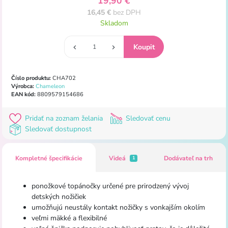
19,90 €
16,45 €
bez DPH
Skladom
Číslo produktu:
CHA702
Výrobca:
Chameleon
EAN kód:
8809579154686
Pridať na zoznam želania
Sledovať cenu
Sledovať dostupnost
Kompletné špecifikácie
Videá
Dodávateľ na trh
1
ponožkové topánočky určené pre prirodzený vývoj
detských nožičiek
umožňujú neustály kontakt nožičky s vonkajším okolím
veľmi mäkké a flexibilné