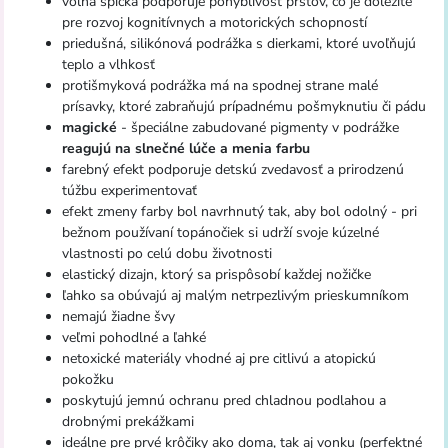
voľná špička podporuje pohyblivosť prstov, čo je dôležité
pre rozvoj kognitívnych a motorických schopností
priedušná, silikónová podrážka s dierkami, ktoré uvoľňujú
teplo a vlhkosť
protišmyková podrážka má na spodnej strane malé
prísavky, ktoré zabraňujú prípadnému pošmyknutiu či pádu
magické
- špeciálne zabudované pigmenty v podrážke
reagujú na slnečné lúče a menia farbu
farebný efekt podporuje detskú zvedavosť a prirodzenú
túžbu experimentovať
efekt zmeny farby bol navrhnutý tak, aby bol odolný - pri
bežnom používaní topánočiek si udrží svoje kúzelné
vlastnosti po celú dobu životnosti
elastický dizajn, ktorý sa prispôsobí každej nožičke
ľahko sa obúvajú aj malým netrpezlivým prieskumníkom
nemajú žiadne švy
veľmi pohodlné a ľahké
netoxické materiály vhodné aj pre citlivú a atopickú
pokožku
poskytujú jemnú ochranu pred chladnou podlahou a
drobnými prekážkami
ideálne pre prvé krôčiky ako doma, tak aj vonku (perfektné