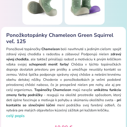
Ponožkotopánky Chameleon Green Squirrel
veľ. 125
Ponožkové topánočky
Chameleon
boli navrhnuté s jediným cieľom: spojiť
zdravý vývoj chodidla s radosťou a zábavou! Podporujú nielen
zdravý
vývoj chodidla
, ale taktiež prinášajú radosť a motiváciu k prvým krôčikom
vďaka svojej
schopnosti meniť farby
! Chôdza v týchto topánočkách
dopraje dostatok priestoru pre prstíky a umožňuje neustály kontakt so
zemou. Voľná ​​špička podporuje správny vývoj chôdze a nebráni krvnému
obehu detskej nôžky. Chodenie v ponožkobotkách je veľmi podobné
prirodzenej chôdzi naboso, čo je prospešné nielen pre nohy, ale aj pre
celý organizmus.
Topánočky Chameleon
majú navyše
unikátnu funkciu
zmeny farby podrážky
- reagujú na okolité prostredie spôsobom, ktorý
deti úplne fascinuje a motivuje k pohybu a skúmaniu okolitého sveta -
pri
kontakte so slnečnými lúčmi
mení podrážka svoj farebný odtieň, čo
vytvára pre malých objaviteľov kúzelný zážitok pri každom krôčiku.
celý popis