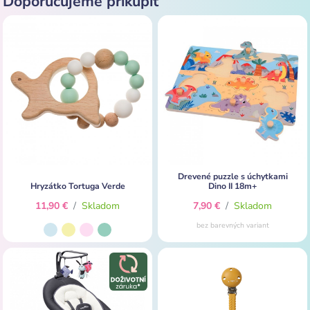
Doporučujeme prikúpiť
Drevené puzzle s úchytkami
Hryzátko Tortuga Verde
Dino II 18m+
11,90 €
/
Skladom
7,90 €
/
Skladom
bez barevných variant