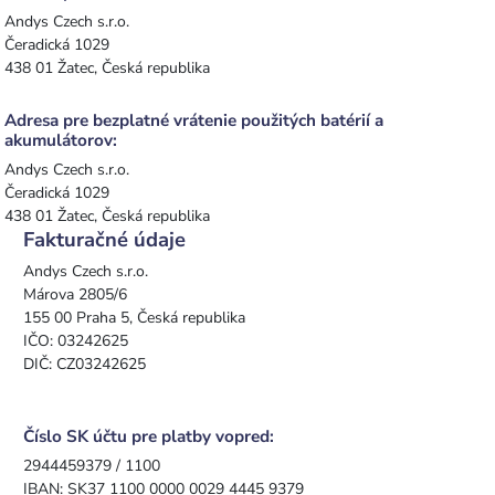
Andys Czech s.r.o.
Čeradická 1029
438 01 Žatec, Česká republika
Adresa pre bezplatné vrátenie použitých batérií a
akumulátorov:
Andys Czech s.r.o.
Čeradická 1029
438 01 Žatec, Česká republika
Fakturačné údaje
Andys Czech s.r.o.
Márova 2805/6
155 00 Praha 5, Česká republika
IČO: 03242625
DIČ: CZ03242625
Číslo SK účtu pre platby vopred:
2944459379 / 1100
IBAN: SK37 1100 0000 0029 4445 9379