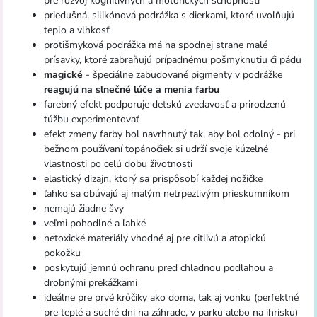
pre rozvoj kognitívnych a motorických schopností
priedušná, silikónová podrážka s dierkami, ktoré uvoľňujú
teplo a vlhkosť
protišmyková podrážka má na spodnej strane malé
prísavky, ktoré zabraňujú prípadnému pošmyknutiu či pádu
magické
- špeciálne zabudované pigmenty v podrážke
reagujú na slnečné lúče a menia farbu
farebný efekt podporuje detskú zvedavosť a prirodzenú
túžbu experimentovať
efekt zmeny farby bol navrhnutý tak, aby bol odolný - pri
bežnom používaní topánočiek si udrží svoje kúzelné
vlastnosti po celú dobu životnosti
elastický dizajn, ktorý sa prispôsobí každej nožičke
ľahko sa obúvajú aj malým netrpezlivým prieskumníkom
nemajú žiadne švy
veľmi pohodlné a ľahké
netoxické materiály vhodné aj pre citlivú a atopickú
pokožku
poskytujú jemnú ochranu pred chladnou podlahou a
drobnými prekážkami
ideálne pre prvé krôčiky ako doma, tak aj vonku (perfektné
pre teplé a suché dni na záhrade, v parku alebo na ihrisku)