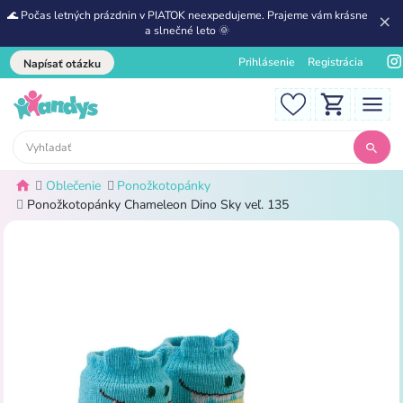
🌊 Počas letných prázdnin v PIATOK neexpedujeme. Prajeme vám krásne
a slnečné leto 🌞
Prihlásenie
Registrácia
Napísať otázku
Oblečenie
Ponožkotopánky
Ponožkotopánky Chameleon Dino Sky veľ. 135