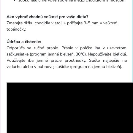
zdokonaľujú nervové spojenie medzi chodidlom a mozgom
Ako vybrať vhodnú veľkosť pre vaše dieťa?
Zmerajte dĺžku chodidla v stoji + pričítajte 3-5 mm = veľkosť
topánočky.
Údržba a čistenie:
Odporúča sa ručné pranie. Pranie v práčke iba v uzavretom
sáčku/sieťke (program jemná bielizeň, 30°C). Nepoužívajte bielidlá.
Používajte iba jemné pracie prostriedky. Sušte najlepšie na
vzduchu alebo v bubnovej sušičke (program na jemnú bielizeň).