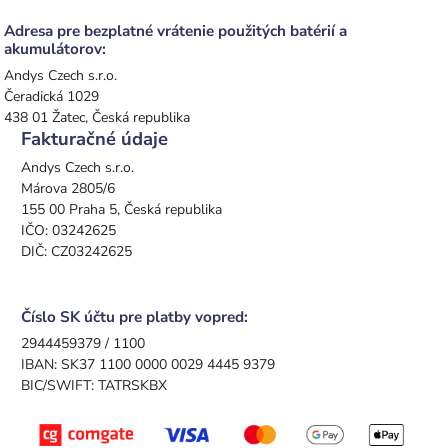
Adresa pre bezplatné vrátenie použitých batérií a
akumulátorov:
Andys Czech s.r.o.
Čeradická 1029
438 01 Žatec, Česká republika
Fakturačné údaje
Andys Czech s.r.o.
Márova 2805/6
155 00 Praha 5, Česká republika
IČO: 03242625
DIČ: CZ03242625
Číslo SK účtu pre platby vopred:
2944459379 / 1100
IBAN: SK37 1100 0000 0029 4445 9379
BIC/SWIFT: TATRSKBX