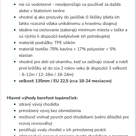
nie sú vodotesné - neodporúčajú sa používať za dažďa
alebo v blatistom teréne
vhodné aj ako prezuvky do jasličiek či škôlky (dieťa ich
ľahko rozozná vďaka unikátnemu a hravému dizajnu)
ideálne na cestovanie (zaberajú minimum miesta v taške a
sú rýchlo k dispozícii kedykoľvek ich potrebujete)
materiál podrážky: TPE silikón
materiál textílie: 78% bavlna + 17% polyester + 5%
elastan
vhodné pre deti od okamihu, keď sa začínajú stavať a robiť
prvé krôčiky až do cca 2 rokov veku (k dispozícii 3 veľkosti
- 6-12m / 12-18m / 18-24m)
veľkosť: 135mm / EU 22,5 (cca 18-24 mesiacov)
Hlavné výhody barefoot topánočiek:
zdravý vývoj chodidla
prirodzený vývoj bez obmedzenia
možnosť vnímať povrch pod chodidlami (veľmi dôležité pre
rozvoj rovnováhy)
posilňujú svaly chodiel v ich prirodzenej pozícii