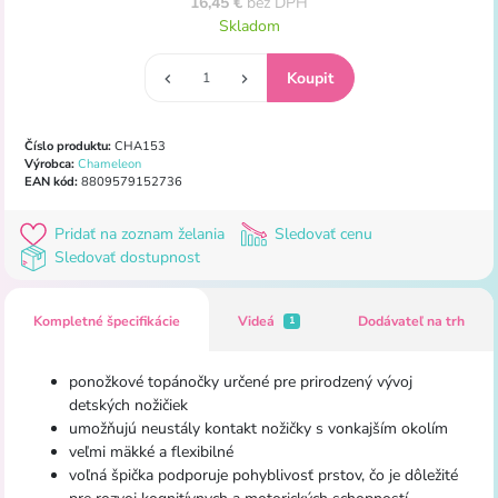
16,45 €
bez DPH
Skladom
Číslo produktu:
CHA153
Výrobca:
Chameleon
EAN kód:
8809579152736
Pridať na zoznam želania
Sledovať cenu
Sledovať dostupnost
Kompletné špecifikácie
Videá
Dodávateľ na trh
1
ponožkové topánočky určené pre prirodzený vývoj
detských nožičiek
umožňujú neustály kontakt nožičky s vonkajším okolím
veľmi mäkké a flexibilné
voľná špička podporuje pohyblivosť prstov, čo je dôležité