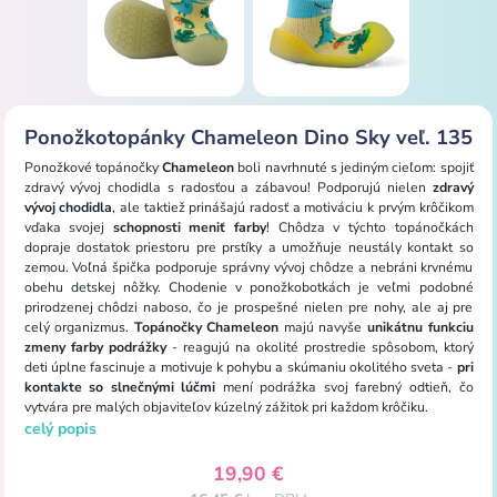
Ponožkotopánky Chameleon Dino Sky veľ. 135
Ponožkové topánočky
Chameleon
boli navrhnuté s jediným cieľom: spojiť
zdravý vývoj chodidla s radosťou a zábavou! Podporujú nielen
zdravý
vývoj chodidla
, ale taktiež prinášajú radosť a motiváciu k prvým krôčikom
vďaka svojej
schopnosti meniť farby
! Chôdza v týchto topánočkách
dopraje dostatok priestoru pre prstíky a umožňuje neustály kontakt so
zemou. Voľná ​​špička podporuje správny vývoj chôdze a nebráni krvnému
obehu detskej nôžky. Chodenie v ponožkobotkách je veľmi podobné
prirodzenej chôdzi naboso, čo je prospešné nielen pre nohy, ale aj pre
celý organizmus.
Topánočky Chameleon
majú navyše
unikátnu funkciu
zmeny farby podrážky
- reagujú na okolité prostredie spôsobom, ktorý
deti úplne fascinuje a motivuje k pohybu a skúmaniu okolitého sveta -
pri
kontakte so slnečnými lúčmi
mení podrážka svoj farebný odtieň, čo
vytvára pre malých objaviteľov kúzelný zážitok pri každom krôčiku.
celý popis
19,90 €