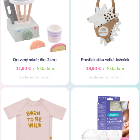
Drevený mixér 6ks 24m+
Provliekačka veľká Ježeček
11,90 €
/
Skladom
19,90 €
/
Skladom
bez barevných variant
bez barevných variant