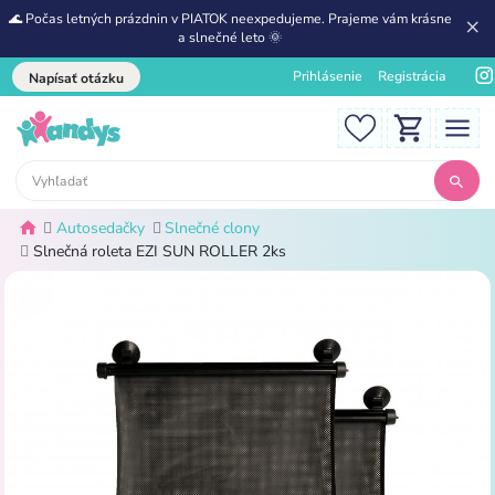
🌊 Počas letných prázdnin v PIATOK neexpedujeme. Prajeme vám krásne
a slnečné leto 🌞
Prihlásenie
Registrácia
Napísať otázku
Autosedačky
Slnečné clony
Slnečná roleta EZI SUN ROLLER 2ks