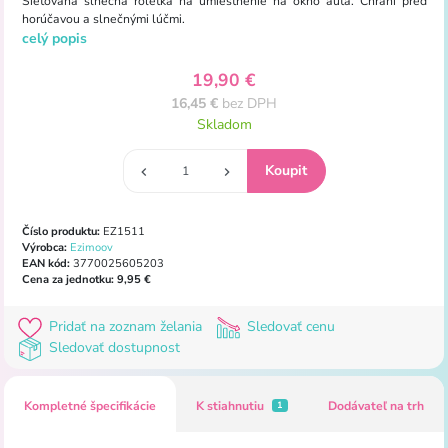
Sieťovaná slnečná roletka na umiestnenie na okno auta. Chráni pred
horúčavou a slnečnými lúčmi.
celý popis
19,90 €
16,45 €
bez DPH
Skladom
Číslo produktu:
EZ1511
Výrobca:
Ezimoov
EAN kód:
3770025605203
Cena za jednotku:
9,95 €
Pridať na zoznam želania
Sledovať cenu
Sledovať dostupnost
Kompletné špecifikácie
K stiahnutiu
Dodávateľ na trh
1