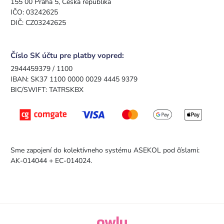
155 00 Praha 5, Česká republika
IČO: 03242625
DIČ: CZ03242625
Číslo SK účtu pre platby vopred:
2944459379 / 1100
IBAN: SK37 1100 0000 0029 4445 9379
BIC/SWIFT: TATRSKBX
Sme zapojení do kolektívneho systému ASEKOL pod číslami:
AK-014044 + EC-014024.
owly.digital - Logo