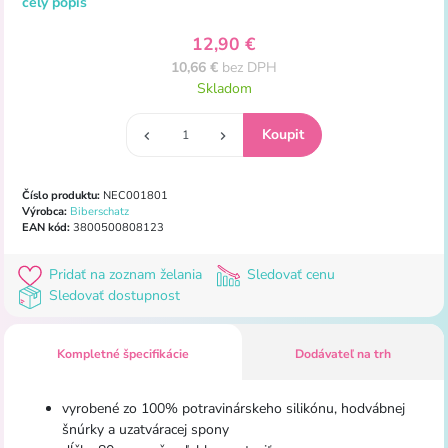
celý popis
12,90 €
10,66 €
bez DPH
Skladom
Číslo produktu:
NEC001801
Výrobca:
Biberschatz
EAN kód:
3800500808123
Pridať na zoznam želania
Sledovať cenu
Sledovať dostupnost
Kompletné špecifikácie
Dodávateľ na trh
vyrobené zo 100% potravinárskeho silikónu, hodvábnej
šnúrky a uzatváracej spony