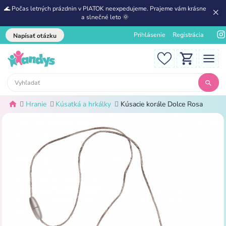
🌊 Počas letných prázdnin v PIATOK neexpedujeme. Prajeme vám krásne
a slnečné leto 🌞
Prihlásenie
Registrácia
Napísať otázku
Hranie
Kúsatká a hrkálky
Kúsacie korále Dolce Rosa