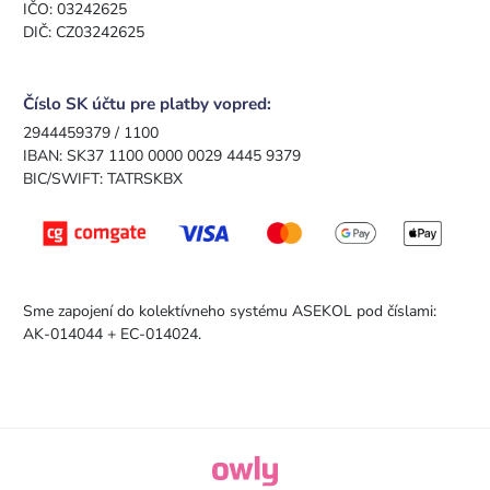
IČO: 03242625
DIČ: CZ03242625
Číslo SK účtu pre platby vopred:
2944459379 / 1100
IBAN: SK37 1100 0000 0029 4445 9379
BIC/SWIFT: TATRSKBX
Sme zapojení do kolektívneho systému ASEKOL pod číslami:
AK-014044 + EC-014024.
owly.digital - Logo