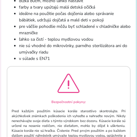
dĺžka 80cm, možno ľahko nastaviť
farby a tvary upútajú malá detská očičká
ideálne na použitie počas dojčenia alebo správanie
bábätiek, udržujú dojčatá a malé deti v pokoji
pre väčšie pohodlie môžu byť schladené v chladničke alebo
mrazničke
ľahko sa čistí - teplou mydlovou vodou
nie sú vhodné do mikrovlnky, parného sterilizátora ani do
umývačky riadu
v súlade s EN71
Bezpečnostní pokyny:
Pred každým použitím kúsacie korále starostlivo skontrolujte. Pri
akýchkoľvek známkach poškodenia ich vyhoďte a nahraďte novým. Nikdy
nenechávajte svoje dieťa s týmto výrobkom bez dozoru. Kúsacie korále sú
určené na nosenie rodičom, nie dieťaťom, mohlo by dôjsť k uškrteniu.
Kúsacie korále nie sú hračka. Čistenie: Pred prvým použitím a po každom
ďalšom použití náhrdelník umývajte teplou mydlovou vodou, opláchnite a