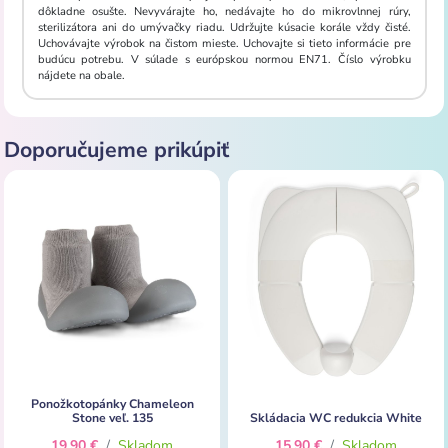
dôkladne osušte. Nevyvárajte ho, nedávajte ho do mikrovlnnej rúry,
sterilizátora ani do umývačky riadu. Udržujte kúsacie korále vždy čisté.
Uchovávajte výrobok na čistom mieste. Uchovajte si tieto informácie pre
budúcu potrebu. V súlade s európskou normou EN71. Číslo výrobku
nájdete na obale.
Doporučujeme prikúpiť
Ponožkotopánky Chameleon
Stone veľ. 135
Skládacia WC redukcia White
19,90 €
/
Skladom
15,90 €
/
Skladom