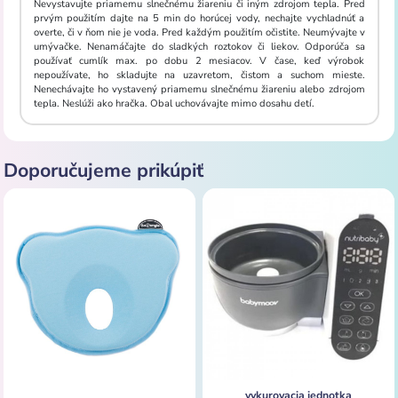
Nevystavujte priamemu slnečnému žiareniu či iným zdrojom tepla. Pred
prvým použitím dajte na 5 min do horúcej vody, nechajte vychladnúť a
overte, či v ňom nie je voda. Pred každým použitím očistite. Neumývajte v
umývačke. Nenamáčajte do sladkých roztokov či liekov. Odporúča sa
používať cumlík max. po dobu 2 mesiacov. V čase, keď výrobok
nepoužívate, ho skladujte na uzavretom, čistom a suchom mieste.
Nenechávajte ho vystavený priamemu slnečnému žiareniu alebo zdrojom
tepla. Neslúži ako hračka. Obal uchovávajte mimo dosahu detí.
Doporučujeme prikúpiť
vykurovacia jednotka