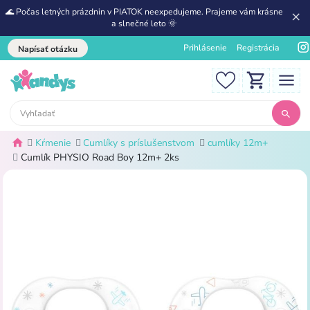
🌊 Počas letných prázdnin v PIATOK neexpedujeme. Prajeme vám krásne
a slnečné leto 🌞
Prihlásenie
Registrácia
Napísať otázku
Kŕmenie
Cumlíky s príslušenstvom
cumlíky 12m+
Cumlík PHYSIO Road Boy 12m+ 2ks