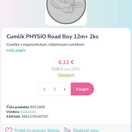
Cumlík PHYSIO Road Boy 12m+ 2ks
Cumlíky
s
ergonomickym
,
silikónovym
cumlíkom.
celý popis
6,11 €
5,05 €
bez DPH
Skladom
Číslo produktu:
B011806
Výrobca:
Badabulle
EAN kód:
3661276160767
Pridať na zoznam želania
Sledovať cenu