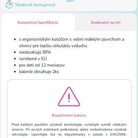
Sledovať dostupnost
Kompletné špecifikácie
Dodávateľ na trh
s
ergonomickým
kotúčom
s
veľmi
mäkkým
povrchom
a
otvory
pre
lepšiu
cirkuláciu
vzduchu
neobsahujú
BPA
vyrobené
v
EÚ
pre
deti
od
12
mesiacov
balenie
obsahuje
2ks
Bezpečnostní pokyny:
Pred každým použitím výrobok skontrolujte, vyťahujte cumlík všetkými
smermi. Pri prvých známkach poškodenia alebo znehodnotenia výrobok
zlikvidujte. Upevňujte iba na klipy/retiazky v súlade s EN12586.